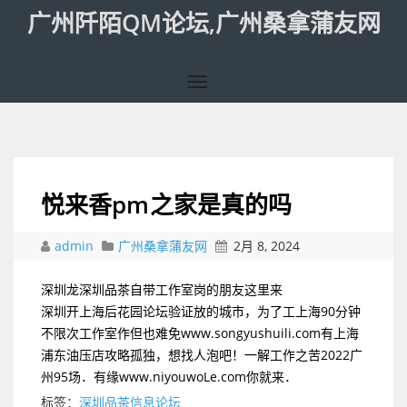
广州阡陌QM论坛,广州桑拿蒲友网
悦来香pm之家是真的吗
admin
广州桑拿蒲友网
2月 8, 2024
深圳龙深圳品茶自带工作室岗的朋友这里来
深圳开上海后花园论坛验证放的城市，为了工上海90分钟
不限次工作室作但也难免www.songyushuili.com有上海
浦东油压店攻略孤独，想找人泡吧！一解工作之苦2022广
州95场．有缘www.niyouwoLe.com你就来．
标签：
深圳品茶信息论坛